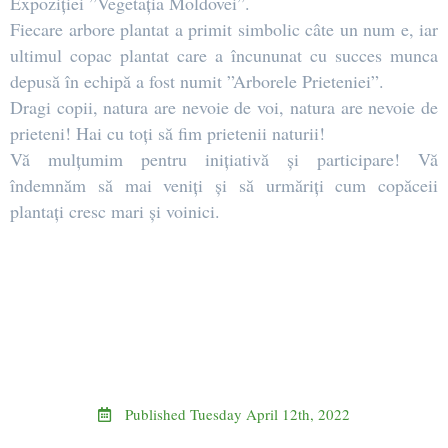
Expoziției ”Vegetația Moldovei”.
Fiecare arbore plantat a primit simbolic câte un num e, iar
ultimul copac plantat care a încununat cu succes munca
depusă în echipă a fost numit ”Arborele Prieteniei”.
Dragi copii, natura are nevoie de voi, natura are nevoie de
prieteni! Hai cu toți să fim prietenii naturii!
Vă mulțumim pentru inițiativă și participare! Vă
îndemnăm să mai veniți și să urmăriți cum copăceii
plantați cresc mari și voinici.
Published
Tuesday April 12th, 2022