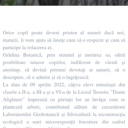
Orice copil poate deveni prieten al naturii dacă noi,
maturii, îi vom ajuta să învețe cum să o respecte și cum să
participe la refacerea ei.
Grădina Botanică, prin statutul și menirea sa, oferă
posibilitate tuturor copiilor, indiferent de vârstă și
anotimp, să devină prieteni devotați ai naturii, să o
descopere, să o admire și să o îngrijească.
La data de 09 aprilie 2022, câțiva elevi entuziaști din
clasele a II-a, a III-a și a VI-a de la Liceul Teoretic ”Dante
Alighiere” împreună cu părinții lor au învățat cum se
plantează arbori, contribuind alături de cercetătorii
Laboratorului Geobotanică și Silvicultură la reconstrucția
ecologică a unei microexpoziții forestiere din cadrul