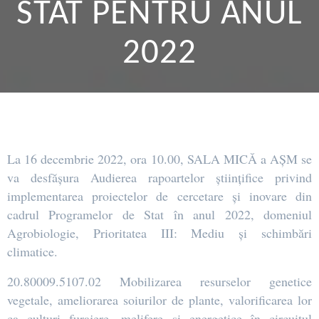
STAT PENTRU ANUL
2022
La 16 decembrie 2022, ora 10.00, SALA MICĂ a AȘM se
va desfășura Audierea rapoartelor științifice privind
implementarea proiectelor de cercetare și inovare din
cadrul Programelor de Stat în anul 2022, domeniul
Agrobiologie, Prioritatea III: Mediu și schimbări
climatice.
20.80009.5107.02 Mobilizarea resurselor genetice
vegetale, ameliorarea soiurilor de plante, valorificarea lor
ca culturi furajere, melifere și energetice în circuitul