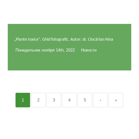
„Plante toxice”. Ghid fotografic. Autor: dr. Ciocârlan Nina
Понедельник ноября 14th, 2022
Новости
1
2
3
4
5
›
»