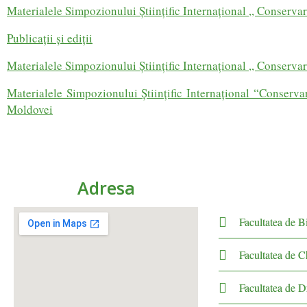
Materialele Simpozionului Ştiinţific Internaţional ,, Conservare
Publicaţii şi ediţii
Materialele Simpozionului Ştiinţific Internaţional ,, Conservare
Materialele Simpozionului Ştiințific Internațional “Conservar
Moldovei
Adresa
Facultatea de Bi
Facultatea de 
Facultatea de D