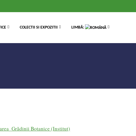
FICE
COLECTII SI EXPOZITII
LIMBĂ:
area Grădinii Botanice (Institut)