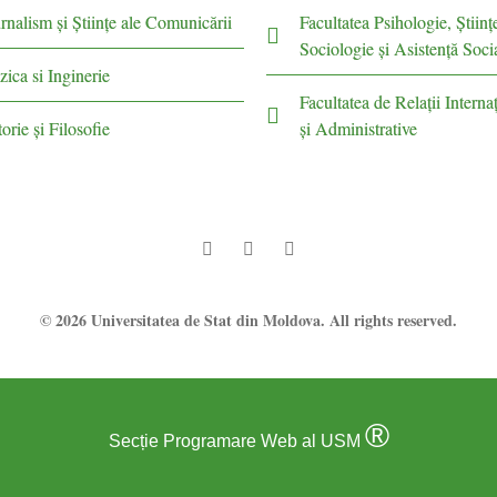
rnalism şi Ştiinţe ale Comunicării
Facultatea Psihologie, Ştiinţ
Sociologie și Asistență Soci
zica si Inginerie
Facultatea de Relaţii Internaţ
torie şi Filosofie
şi Administrative
© 2026 Universitatea de Stat din Moldova. All rights reserved.
®
Secție Programare Web al USM