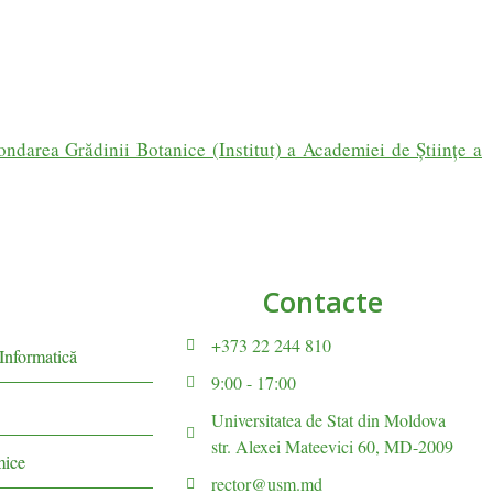
fondarea Grădinii Botanice (Institut) a Academiei de Ştiințe a
Contacte
+373 22 244 810
 Informatică
9:00 - 17:00
Universitatea de Stat din Moldova
str. Alexei Mateevici 60, MD-2009
mice
rector@usm.md