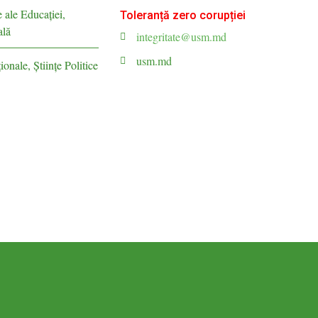
e ale Educaţiei,
Toleranță zero corupției
ală
integritate@usm.md
usm.md
ionale, Ştiinţe Politice