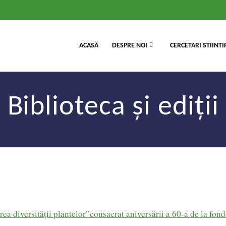
ACASĂ
DESPRE NOI
CERCETARI STIINTI
Biblioteca şi ediţii
a diversităţii plantelor”consacrat aniversării a 60-a de la fond